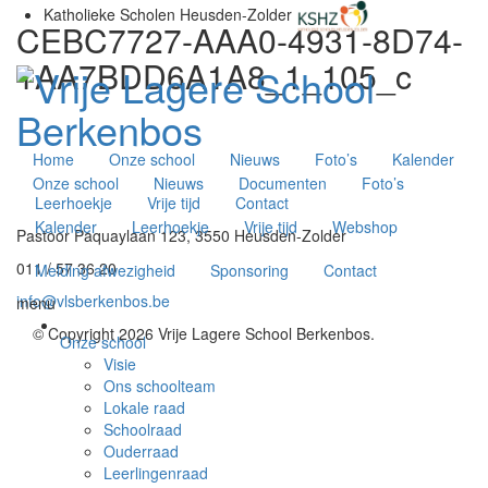
Katholieke Scholen Heusden-Zolder
CEBC7727-AAA0-4931-8D74-
1AA7BDD6A1A8_1_105_c
Home
Onze school
Nieuws
Foto’s
Kalender
Onze school
Nieuws
Documenten
Foto’s
Leerhoekje
Vrije tijd
Contact
Kalender
Leerhoekje
Vrije tijd
Webshop
Pastoor Paquaylaan 123, 3550 Heusden-Zolder
011 / 57 36 20
Melding afwezigheid
Sponsoring
Contact
info@vlsberkenbos.be
menu
© Copyright 2026 Vrije Lagere School Berkenbos.
Onze school
Visie
Ons schoolteam
Lokale raad
Schoolraad
Ouderraad
Leerlingenraad