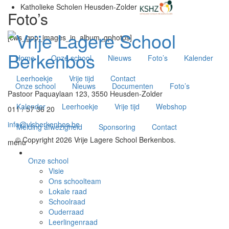
Katholieke Scholen Heusden-Zolder
Foto’s
[cws_gpp_images_in_album_gphotos]
Home
Onze school
Nieuws
Foto’s
Kalender
Leerhoekje
Vrije tijd
Contact
Onze school
Nieuws
Documenten
Foto’s
Pastoor Paquaylaan 123, 3550 Heusden-Zolder
Kalender
Leerhoekje
Vrije tijd
Webshop
011 / 57 36 20
info@vlsberkenbos.be
Melding afwezigheid
Sponsoring
Contact
© Copyright 2026 Vrije Lagere School Berkenbos.
menu
Onze school
Visie
Ons schoolteam
Lokale raad
Schoolraad
Ouderraad
Leerlingenraad